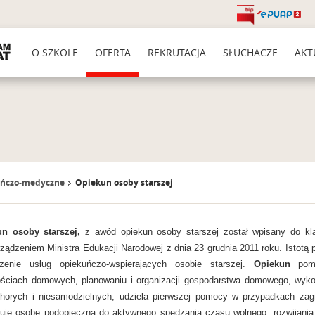
O SZKOLE
OFERTA
REKRUTACJA
SŁUCHACZE
AKT
uńczo-medyczne
Opiekun osoby starszej
n osoby starszej,
z awód opiekun osoby starszej został wpisany do kl
ządzeniem Ministra Edukacji Narodowej z dnia 23 grudnia 2011 roku. Istotą 
zenie usług opiekuńczo-wspierających osobie starszej.
Opiekun
pom
ściach domowych, planowaniu i organizacji gospodarstwa domowego, wykonu
horych i niesamodzielnych, udziela pierwszej pomocy w przypadkach zagr
zuje osobę podopieczną do aktywnego spędzania czasu wolnego, rozwijania