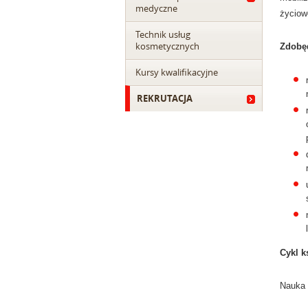
medyczne
życiow
Technik usług
kosmetycznych
Zdobęd
Kursy kwalifikacyjne
REKRUTACJA
Cykl k
Nauka 