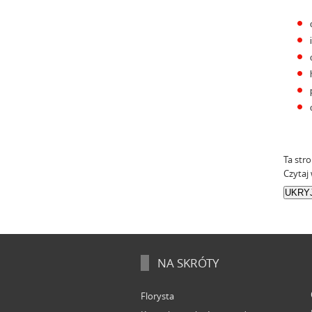
Ta str
Czytaj 
NA SKRÓTY
Florysta