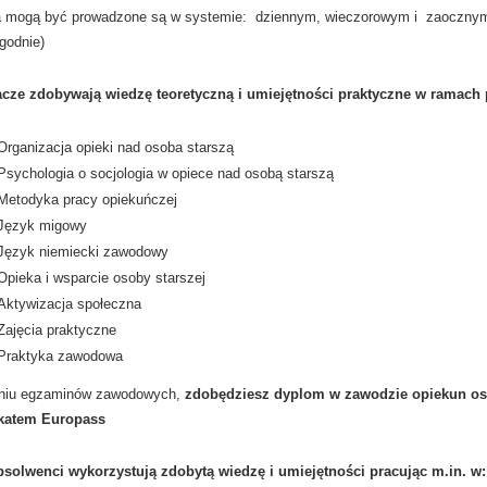
a mogą być prowadzone są w systemie: dziennym, wieczorowym i zaocznym 
ygodnie)
cze zdobywają wiedzę teoretyczną i umiejętności praktyczne w ramach
Organizacja opieki nad osoba starszą
Psychologia o socjologia w opiece nad osobą starszą
Metodyka pracy opiekuńczej
Język migowy
Język niemiecki zawodowy
Opieka i wsparcie osoby starszej
Aktywizacja społeczna
Zajęcia praktyczne
Praktyka zawodowa
niu egzaminów zawodowych,
zdobędziesz dyplom w zawodzie opiekun oso
ikatem Europass
bsolwenci wykorzystują zdobytą wiedzę i umiejętności pracując m.in. w: