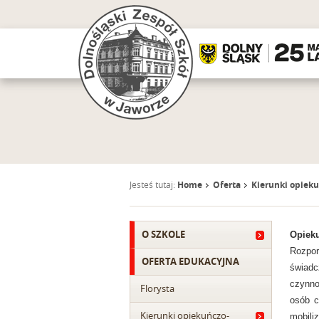
Jesteś tutaj:
Home
Oferta
Kierunki opiek
O SZKOLE
Opieku
Rozpor
OFERTA EDUKACYJNA
świadc
czynno
Florysta
osób c
Kierunki opiekuńczo-
mobili