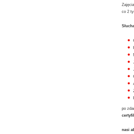
Zajęci
co 2 t
Słucha
po zda
certyf
nasi a