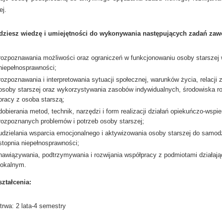
ej.
ziesz wiedzę i umiejętności do wykonywania następujących zadań zaw
rozpoznawania możliwości oraz ograniczeń w funkcjonowaniu osoby starszej w
niepełnosprawności;
rozpoznawania i interpretowania sytuacji społecznej, warunków życia, relacji 
osoby starszej oraz wykorzystywania zasobów indywidualnych, środowiska rod
pracy z osoba starszą;
dobierania metod, technik, narzędzi i form realizacji działań opiekuńczo-wspi
rozpoznanych problemów i potrzeb osoby starszej;
udzielania wsparcia emocjonalnego i aktywizowania osoby starszej do samodz
stopnia niepełnosprawności;
nawiązywania, podtrzymywania i rozwijania współpracy z podmiotami działaj
lokalnym.
ształcenia:
trwa: 2 lata-4 semestry