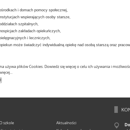
ośrodkach i domach pomocy społecznej,
instytucjach wspierających osoby starsze,
oddziałach szpitalnych,
hospicjach zakładach opiekuńczych,
pielęgnacyjnych i leczniczych,
opiekun może świadczyć indywidualną opiekę nad osobą starszą oraz pracow
ona używa plików Cookies. Dowiedz się więcej o celu ich używania i możliwoś
więcej...
KON
O szkole
Aktualności
Do