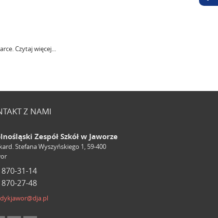
darce.
Czytaj więcej...
TAKT Z NAMI
lnośląski Zespół Szkół w Jaworze
 kard. Stefana Wyszyńskiego 1, 59-400
wor
 870-31-14
 870-27-48
dykjawor@dja.pl