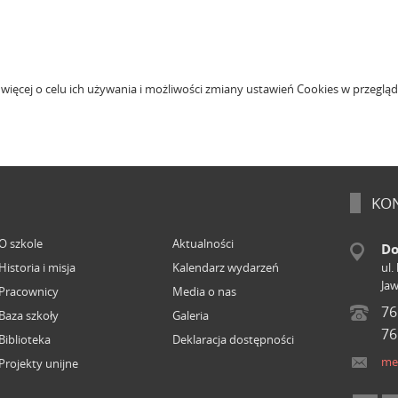
 więcej o celu ich używania i możliwości zmiany ustawień Cookies w przeglą
KON
O szkole
Aktualności
Do
Historia i misja
Kalendarz wydarzeń
ul.
Ja
Pracownicy
Media o nas
76
Baza szkoły
Galeria
76
Biblioteka
Deklaracja dostępności
me
Projekty unijne